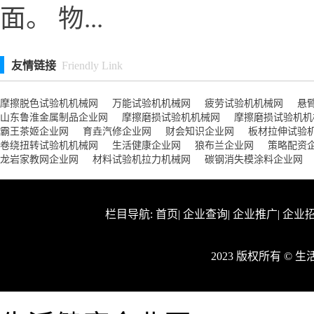
面。 物...
友情链接
Friendly Link
摩擦脱色试验机机械网
万能试验机机械网
疲劳试验机机械网
悬
山东鲁淮金属制品企业网
摩擦磨损试验机机械网
摩擦磨损试验机机
霸王茶姬企业网
育垚汽修企业网
财会知识企业网
板材拉伸试验
卷绕扭转试验机机械网
生活健康企业网
狼布兰企业网
策略配资
龙岩家教网企业网
材料试验机拉力机械网
碳钢消失模涂料企业网
栏目导航:
首页
|
企业查询
|
企业推广
|
企业
2023 版权所有 ©